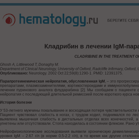
Кладрибин в лечении IgM-па
CLADRIBINE IN THE TREATMENT 
Ghosh A, Littlewood T, Donaghy M.
Department of Clinical Neurology, University of Oxford, Radcliffe Infirmary, Oxford, 
Опубликовано:
Neurology. 2002 Oct 22;59(8):1290-1. PMID: 12391375.
Парапротеинемическая нейропатия, обусловленная IgM
, – это прогресси
препаратами, плазмозаменителями, кортикостероидами и иммуноглобулином
лечении пуринового аналога флударабина [2]. Мы сообщаем о пациенте с
нейропатия с последующей длительной ремиссией после короткого курса нов
История болезни
У 53-летнего мужчины покалывание и восходящая потеря чувствительности н
Пациент чувствовал слабость в ногах, с трудом ходил, поднимался по ле
выявлена мышечная слабость в дистальных отделах всех конечностей, а
угнетены или отсутствовали. Стопа находилась в состоянии флексии. Рано у
Нейрофизиологические исследования выявили хроническую демиелинизи
уровня IgM – 2.67 г/л (в норме 0.5-2.2 г/л), в то время как другие откл