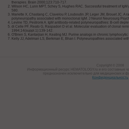
therapies. Brain 2000;123:710-717.
Wilson HC, Lunn MPT, Schey S, Hughes RAC. Successful treatment of IgM p
580.
Mariette X, Chastang C, Clavelou P, Louboutin JP, Leger JM, Brouet JC. A r
polyneuropathy associated with monoclonal IgM. J Neurol Neurosurg Psych
Levine TD, Pestronk A. IgM antibody-related polyneuropathies: B-cell dep
di Celle PF, Reato G, Raspadori D et al. Molecular evaluation of clonal re
1994;14(suppl.1):139-142.
O'Brien S, Kantarjian H, Keating MJ. Purine analogs in chronic lymphocyt
Kelly JJ, Adelman LS, Berkman E, Bhan I. Polyneuropathies associated w
Copyright © 2008
Информационный ресурс HEMATOLOGY.ru и его составные ча
предназначен исключительно для медицинских и ф
Конфиденциальность