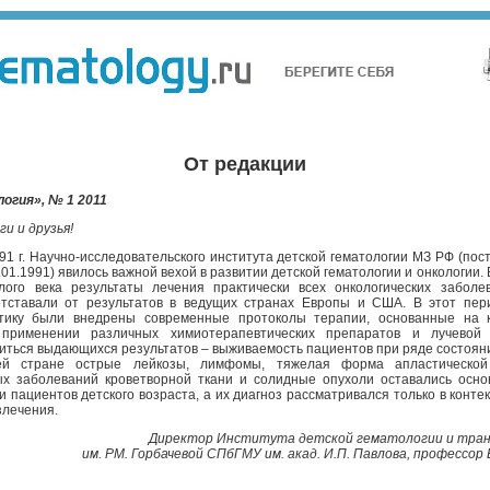
От редакции
огия», № 1 2011
и и друзья!
91 г. Научно-исследовательского института детской гематологии МЗ РФ (по
01.1991) явилось важной вехой в развитии детской гематологии и онкологии. 
лого века результаты лечения практически всех онкологических заболе
отставали от результатов в ведущих странах Европы и США. В этот пер
тику были внедрены современные протоколы терапии, основанные на 
применении различных химиотерапевтических препаратов и лучевой
иться выдающихся результатов – выживаемость пациентов при ряде состояни
й стране острые лейкозы, лимфомы, тяжелая форма апластической
ых заболеваний кроветворной ткани и солидные опухоли оставались осно
и пациентов детского возраста, а их диагноз рассматривался только в конте
злечения.
Директор Института детской гематологии и тра
им. РМ. Горбачевой СПбГМУ им. акад. И.П. Павлова, профессор 