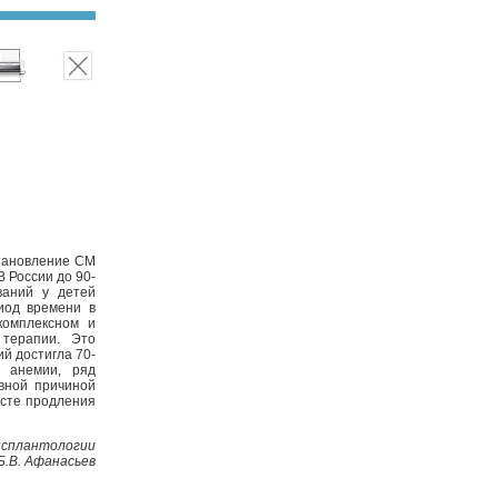
становление СМ
В России до 90-
ваний у детей
иод времени в
комплексном и
 терапии. Это
й достигла 70-
 анемии, ряд
вной причиной
ксте продления
нсплантологии
Б.В. Афанасьев