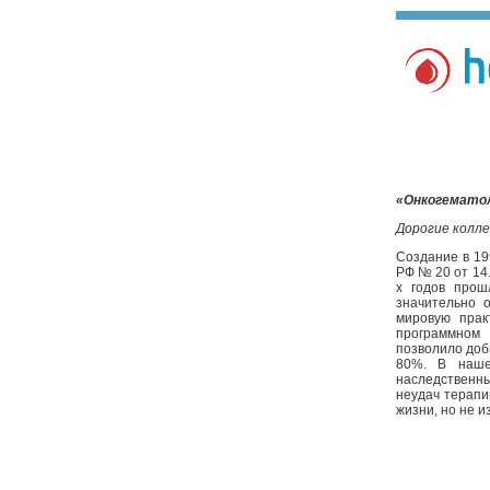
«Онкогематол
Дорогие коллег
Создание в 19
РФ № 20 от 14.
х годов прош
значительно 
мировую прак
программном 
позволило доб
80%. В наше
наследственн
неудач терапи
жизни, но не и