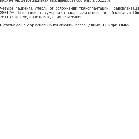
пациентов. Безрецидивная выживаемость составила 66±12%.
Четыре пациента умерли от осложнений трансплантации. Трансплантаци
28±12%. Пять пациентов умерли от прогрессии основного заболевания. О
38±13% при медиане наблюдения 13 месяцев.
В статье дан обзор основных публикаций, посвященных ТГСК при ЮММЛ.