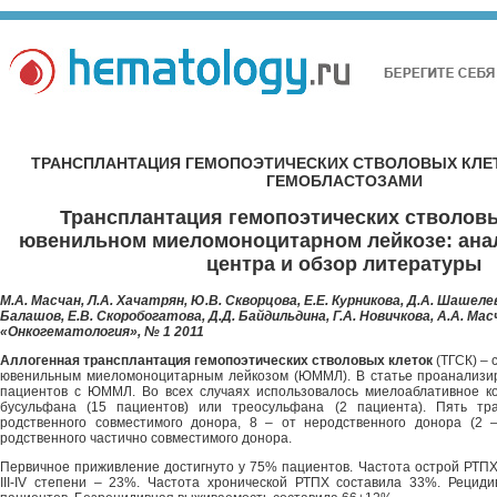
ТРАНСПЛАНТАЦИЯ ГЕМОПОЭТИЧЕСКИХ СТВОЛОВЫХ КЛЕТ
ГЕМОБЛАСТОЗАМИ
Трансплантация гемопоэтических стволовы
ювенильном миеломоноцитарном лейкозе: ана
центра и обзор литературы
М.А. Масчан, Л.А. Хачатрян, Ю.В. Скворцова, Е.Е. Курникова, Д.А. Шашелев
Балашов, Е.В. Скоробогатова, Д.Д. Байдильдина, Г.А. Новичкова, А.А. Мас
«Онкогематология», № 1 2011
Аллогенная трансплантация гемопоэтических стволовых клеток
(ТГСК) – 
ювенильным миеломоноцитарным лейкозом (ЮММЛ). В статье проанализир
пациентов с ЮММЛ. Во всех случаях использовалось миелоаблативное к
бусульфана (15 пациентов) или треосульфана (2 пациента). Пять тр
родственного совместимого донора, 8 – от неродственного донора (2 –
родственного частично совместимого донора.
Первичное приживление достигнуто у 75% пациентов. Частота острой РТПХ 
III-IV степени – 23%. Частота хронической РТПХ составила 33%. Рецид