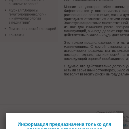
Журнал "Клиническая
онкогематология"
Многие из докторов обеспокоены 
Журнал "Вопросы
бифосфонатов у онкологических пац
гематологии/онкологии
распознанное осложнение, хотя я дум
и иммунопатологии
приходится сталкиваться с этими ос
в педиатрии"
Зачастую пациентам с множественной 
из нас для снижения риска прекра
Гематологический глоссарий
манипуляций, а иногда делают еще мн
Контакты
действительно какое-нибудь доказател
Это только предположение, что мы д
манипуляциях. С другой стороны, эт
исторических режимах мы использо
носящие, однако, эмпирический, а 
последующей оценкой необходимости 
Я думаю, что действительно должно у
есть ли серьезный остеопороз, было л
позволит взвесить риск и выгоду даль
Copyright © 2008
Информационный ресурс HEMATOLOGY.ru и его составные ча
предназначен исключительно для медицинских и ф
Информация предназначена только для
Конфиденциальность