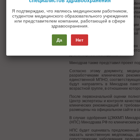
специалистов здравоохранения
Для клинических рекомендаций Ми
возрастную группу, краткую информа
Я подтверждаю, что являюсь медицинским работником,
медицинскую реабилитацию, профилакт
студентом медицинского образовательного учреждения
выписке) медицинской помощи и критер
или представителем компании, работающей в сфере
По задумке Минздрава, рекомендации 
здравоохранения.
делать?», «кому делать?», «с какой 
на основе принципов доказательной 
отрицательный характер.
Да
Нет
Каждый тезис-рекомендация должен 
доказательств. Тезисы представляютс
диспансерное наблюдение».
Минздрав также представил проект по
Согласно этому документу, медиц
разработчиками клинических реком
единственной МПНО, соответствующей
будут направлять в Минздрав пакет
возрастной группе, в отношении кото
После первоначальной оценки полно
Центр экспертизы и контроля качест
клинических рекомендаций и требован
размещены на официальном сайте в се
В случае одобрения ЦЭККМП Минздрав
(НПС) Минздрава РФ по клиническим р
НПС будет оценивать предложенный 
оказать качественную медпомощь, до
сопутствующие заболевания, релеван