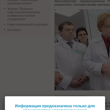
Журнал "Клиническая
Министерство здравоохранения Р
онкогематология"
разработки, типовую форму, критери
Журнал "Вопросы
гематологии/онкологии
и иммунопатологии
в педиатрии"
Гематологический глоссарий
Контакты
оказанием медпомощи.
Клинические рекомендации должны ра
Информация предназначена только для
приказом Минздрава от 13 октября 20