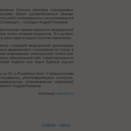
ведение Единого реестра планируемых
никами будут распределяться объемы
сти учет состоявшихся и несостоявшихся
ой помощи
», – сообщил Андрей Рыжаков.
обеспечение преемственности медицинской
 все этапы лечения пациентов. Это должно
ть риск смерти наших соотечественников».
мене) страховой медицинской организации
ого медицинского страхования не только в
елем информации (электронный полис) или
 через официальный сайт территориального
фровой подписи или через Единый портал
е 30, а 45 рабочих дней. К обязанностям
документа, удостоверяющего личность.
ормационное сопровождение страховой
бавляет Андрей Рыжаков.
Источник:
lekoboz.ru
Главная
Вверх