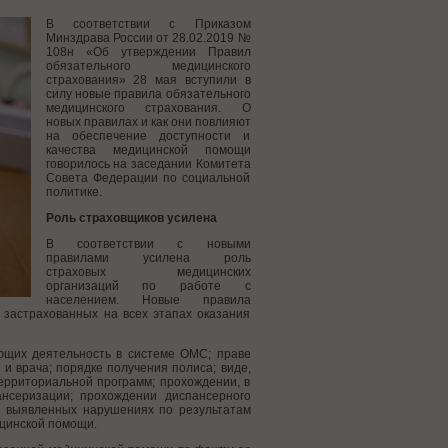
В соответствии с Приказом
Минздрава России от 28.02.2019 №
108н «Об утверждении Правил
обязательного медицинского
страхования» 28 мая вступили в
силу новые правила обязательного
медицинского страхования. О
новых правилах и как они повлияют
на обеспечение доступности и
качества медицинской помощи
говорилось на заседании Комитета
Совета Федерации по социальной
политике.
Роль страховщиков усилена
В соответствии с новыми
правилами усилена роль
страховых медицинских
организаций по работе с
населением. Новые правила
застрахованных на всех этапах оказания
ющих деятельность в системе ОМС; праве
и врача; порядке получения полиса; виде,
ерриториальной программ; прохождении, в
ансеризации; прохождении диспансерного
о выявленных нарушениях по результатам
ицинской помощи.