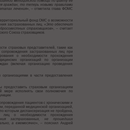
азанной медицинской помощи по факту ее
ия граждан, то теперь новыми правилами
этапах лечения
», – отметила глава ФОМС
 территориальный фонд ОМС о возможности
ния застрахованных лиц. «
Это обеспечит
обросовестных страховщиков
», – считает
ского Союза страховщиков.
сти страховых представителей, такие как
 сопровождения застрахованных лиц при
ирования о необходимости прохождения
дицинских организаций по организации
ждан (включая организацию проведения
 организациями в части предоставления
ы предоставить страховым организациям
ой мере исполнять свои полномочия по
ункции.
сопровождения пациентов с хроническими и
и, переданной медицинской организацией,
 по которым диспансеризация не пройдена,
ых лиц о необходимости прохождения
ания застрахованных, не прошедших
льно, а ежемесячно
», – пояснил Андрей