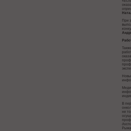
«
Есл
оказ
опре
Ната
При 
выпо
конк
Андр
Рабо
Такж
рабо
оказ
проф
проф
экспе
Новы
инфо
Меди
инфо
инди
В пе
онко
не т
осущ
проф
дисп
Рыжа