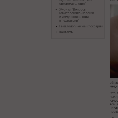
Журнал "Клиническая
онкогематология"
Журнал "Вопросы
гематологии/онкологии
и иммунопатологии
в педиатрии"
Гематологический глоссарий
Контакты
обяз
меди
Это 
выбо
каче
том 
набл
прове