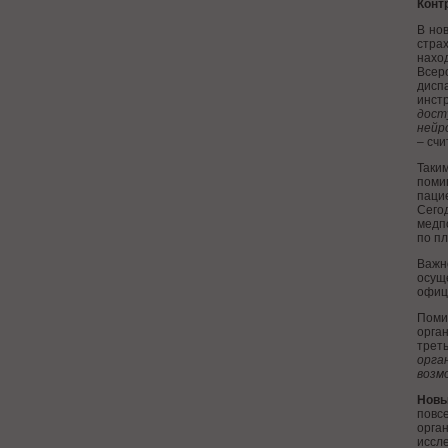
Конт
В но
стра
нахо
Всер
дисп
инст
дост
нейр
– счи
Таки
поми
паци
Сего
медп
по п
Важн
осуще
офиц
Поми
орга
трет
орга
возм
Новы
повс
орга
иссле