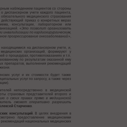
серным наблюдением пациентов со стороны
о диспансерном учете каждого пациента,
 обязательного медицинского страхования
а действующий приказ о конкретных мерах
ема, консультации, лабораторном или
анизацией. «
Это позволит организовать
и инвалидизации по кардиохирургическим,
нное прогрессирование онкозаболеваний
»,
 находящимися на диспансерном учете, и,
 медицинских организаций, формируют у
й о процедурах, противопоказаниях и т.п.
ахованному по результатам оказанной ему
ых препаратов, выполнения рекомендаций
жизни.
нских услуг и их стоимости будет также
ципальных услуг по запросу, а также через
ции).
ителей непосредственно в медицинской
оты страховых представителей второго и
ию о своих правах прямо в медицинской
авитель сможет оперативно разрешить
Алексей Cтарченко
.
ских консультаций
. В целях внедрения в
смотрено предоставление медицинскими
м рекомендаций национальных медицинских