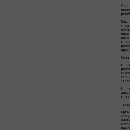
Стра
наци
реаб
Как 
специ
посл
пров
полу
кото
разм
орган
Отве
Новы
разм
комп
коли
заст
Новы
доку
справ
Такж
Кром
Амбу
плано
котор
предс