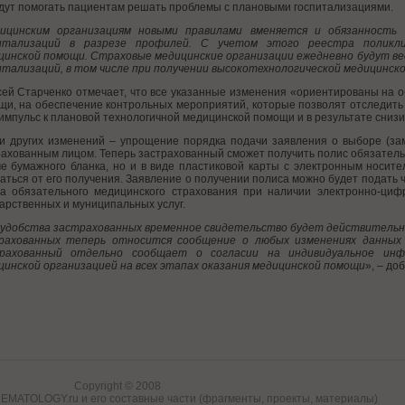
удут помогать пациентам решать проблемы с плановыми госпитализациями.
ицинским организациям новыми правилами вменяется и обязанность 
итализаций в разрезе профилей. С учетом этого реестра поликли
цинской помощи. Страховые медицинские организации ежедневно будут ве
итализаций, в том числе при получении высокотехнологической медицинск
сей Старченко отмечает, что все указанные изменения «ориентированы на 
щи, на обеспечение контрольных мероприятий, которые позволят отследить
импульс к плановой технологичной медицинской помощи и в результате снизи
и других изменений – упрощение порядка подачи заявления о выборе (за
ахованным лицом. Теперь застрахованный сможет получить полис обязательн
е бумажного бланка, но и в виде пластиковой карты с электронным носит
аться от его получения. Заявление о получении полиса можно будет подать
а обязательного медицинского страхования при наличии электронно-ци
арственных и муниципальных услуг.
 удобства застрахованных временное свидетельство будет действительно н
рахованных теперь относится сообщение о любых изменениях данных 
рахованный отдельно сообщает о согласии на индивидуальное инф
цинской организацией на всех этапах оказания медицинской помощи
», – до
Copyright © 2008
MATOLOGY.ru и его составные части (фрагменты, проекты, материалы)