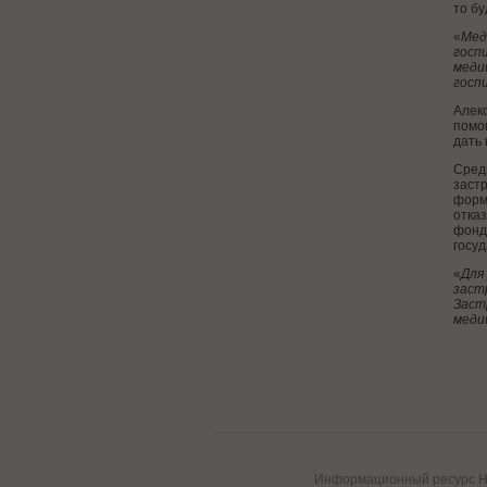
то б
«
Мед
госп
меди
госп
Алек
помо
дать 
Сред
застр
форм
отказ
фонд
госуд
«
Для
заст
Заст
меди
Информационный ресурс HE