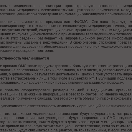
ховые медицинские организации проконтролируют выполнение меди
ональных медицинских исследовательских центров по применению методо
илитации, данных при проведении консультаций/консилиумов с применением 
пояснила заместитель председателя ФФОМС Светлана Кравчук, ме
ализированную, в том числе высокотехнологичную, медицинскую помощь, вкл
е получения сведений, содержащих рекомендации национальных медицински
едении консультаций/консилиумов с применением телемедицинских технологи
чения этих сведений размещает на информационном ресурсе информаци
рых получены указанные рекомендации. В свою очередь, страховой предста
ещения данных сведений обеспечивает проведение очной медико-экономичес
изации и проведения контроля.
тственность увеличивается
е правила ОМС также предусматривают и большую открытость страховщиков.
ещают на собственных сайтах информацию, в том числе, о деятельности ко
ании, о финансовых результатах деятельности. Должна присутствовать инф
честве застрахованных лиц, в том числе в субъектах РФ. Публикации подле
рахованных лиц нарушениях при предоставлении медицинской помощи».
е правила скорректировали размеры санкций к медицинским организа
ментации и за искажение информации в реестрах счетов. По мнению Андрея
едливое применение санкций, при этом снизить объем приписок и сохранить
е увеличивается ответственность медицинских организаций за назначение 
е того, страховые медицинские организации будут осуществлять контрол
латорно-поликлинические учреждения будут направлять в СМО сведен
вую госпитализацию, причем будут это делать раз в сутки. А стационары, в 
ые пришли на плановую госпитализацию. Соответственно, если по каким-то 
тавители будут связываться с пациентом, выяснять причины, и если это сл