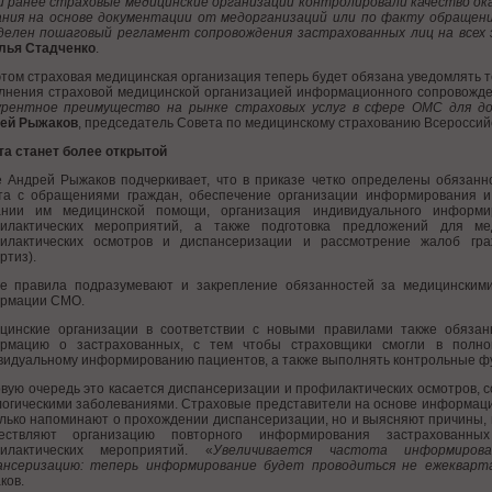
и ранее страховые медицинские организации контролировали качество ок
ания на основе документации от медорганизаций или по факту обращен
делен пошаговый регламент сопровождения застрахованных лиц на всех 
лья Стадченко
.
этом страховая медицинская организация теперь будет обязана уведомлять
лнения страховой медицинской организацией информационного сопровожде
урентное преимущество на рынке страховых услуг в сфере ОМС для д
ей Рыжаков
, председатель Совета по медицинскому страхованию Всероссий
та станет более открытой
е Андрей Рыжаков подчеркивает, что в приказе четко определены обязанно
та с обращениями граждан, обеспечение организации информирования и
ании им медицинской помощи, организация индивидуального информ
илактических мероприятий, а также подготовка предложений для ме
илактических осмотров и диспансеризации и рассмотрение жалоб гра
ртиз).
е правила подразумевают и закрепление обязанностей за медицинскими
рмации СМО.
цинские организации в соответствии с новыми правилами также обязан
рмацию о застрахованных, с тем чтобы страховщики смогли в полн
видуальному информированию пациентов, а также выполнять контрольные ф
рвую очередь это касается диспансеризации и профилактических осмотров, 
логическими заболеваниями. Страховые представители на основе информаци
олько напоминают о прохождении диспансеризации, но и выясняют причины,
ествляют организацию повторного информирования застрахованн
илактических мероприятий. «
Увеличивается частота информиров
ансеризацию: теперь информирование будет проводиться не ежекварта
ков.