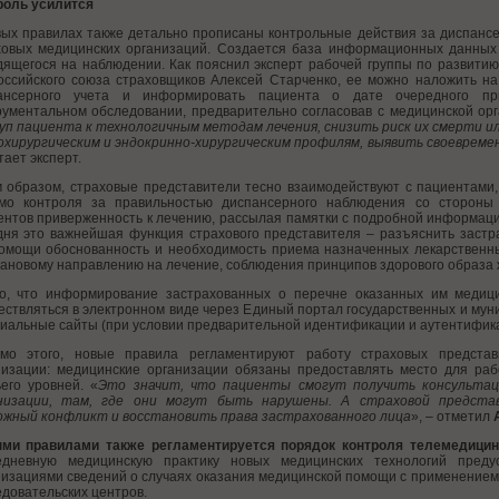
роль усилится
вых правилах также детально прописаны контрольные действия за диспан
ховых медицинских организаций. Создается база информационных данных 
дящегося на наблюдении. Как пояснил эксперт рабочей группы по развитию
оссийского союза страховщиков Алексей Старченко, ее можно наложить н
ансерного учета и информировать пациента о дате очередного при
рументальном обследовании, предварительно согласовав с медицинской орг
уп пациента к технологичным методам лечения, снизить риск их смерти ил
охирургическим и эндокринно-хирургическим профилям, выявить своевреме
тает эксперт.
м образом, страховые представители тесно взаимодействуют с пациентами,
мо контроля за правильностью диспансерного наблюдения со стороны
ентов приверженность к лечению, рассылая памятки с подробной информацие
дня это важнейшая функция страхового представителя – разъяснить застр
омощи обоснованность и необходимость приема назначенных лекарственн
лановому направлению на лечение, соблюдения принципов здорового образа 
о, что информирование застрахованных о перечне оказанных им медици
ствляться в электронном виде через Единый портал государственных и муни
иальные сайты (при условии предварительной идентификации и аутентифика
мо этого, новые правила регламентируют работу страховых представ
низации: медицинские организации обязаны предоставлять место для раб
ьего уровней. «
Это значит, что пациенты смогут получить консультац
низации, там, где они могут быть нарушены. А страховой предст
ожный конфликт и восстановить права застрахованного лица
», – отметил
ми правилами также регламентируется порядок контроля телемедицин
едневную медицинскую практику новых медицинских технологий преду
низациями сведений о случаях оказания медицинской помощи с применение
довательских центров.