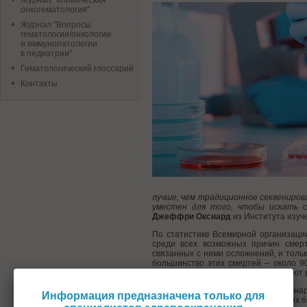
Журнал "Клиническая
онкогематология"
Журнал "Вопросы
гематологии/онкологии
и иммунопатологии
в педиатрии"
Гематологический глоссарий
Контакты
лучше, чем традиционное секвениро
уместен для того, чтобы искать с
Джеффри Окснард
из Института изуч
По статистике Всемирной организаци
среди всех возможных причин смер
связанных с ними осложнений, и толь
большинство этих смертей – около 9
поздно, когда его клетки уже начинают
Такие соображения заставляют Окснард
Информация предназначена только для
ранней диагностики рака и делать их 