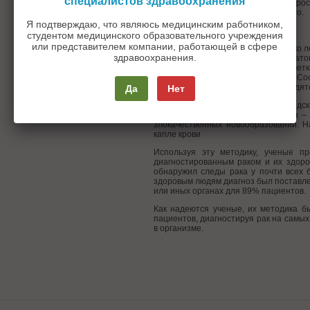
специалистов здравоохранения
и их зарубежные коллеги создали про
определенных генов в моче больного.
Я подтверждаю, что являюсь медицинским работником,
По следам опухоли
студентом медицинского образовательного учреждения
или представителем компании, работающей в сфере
Окснард и его команда уже несколько 
здравоохранения.
не по появлению конкретных «опечаток
так называемые эпигенетические метки
считывает различные участки ДНК. Соо
неправильно или некорректно находят
Да
Нет
Руководствуясь этой идеей, гарвардс
развитии двух десятков видов рака –
злокачественных новообразований. Н
капле крови
Используя эту методику, ученые п
диагностированным раком и их здоро
обнаружил следы рака у почти всех 
здоровым людям диагноз был поставлен
или иных органах для 89% пациентов.
Как надеются ученые, их методика б
пациентов, диагностируя рак на самых 
в организме.