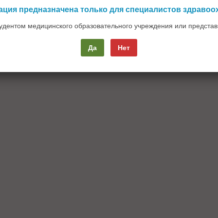
Copyright © 2008
ция предназначена только для специалистов здравоо
MATOLOGY.ru и его составные части (фрагменты, проекты, материалы)
лючительно для медицинских и фармацевтических работников.
Конфиденциальность
тудентом медицинского образовательного учреждения или предста
Да
Нет