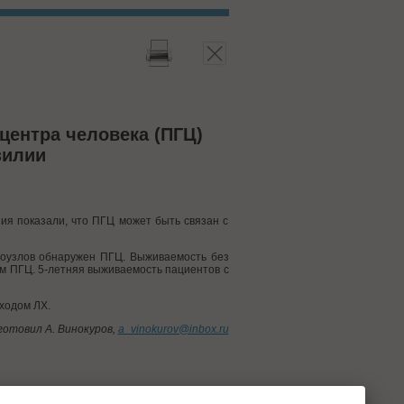
центра человека (ПГЦ)
зилии
я показали, что ПГЦ может быть связан с
фоузлов обнаружен ПГЦ. Выживаемость без
ем ПГЦ. 5-летняя выживаемость пациентов с
ходом ЛХ.
отовил А. Винокуров,
a_vinokurov@inbox.ru