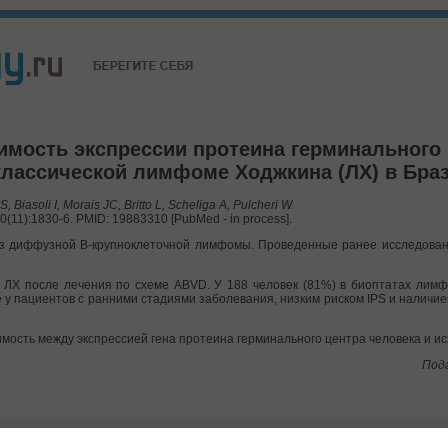
имость экспрессии протеина герминального 
классической лимфоме Ходжкина (ЛХ) в Бра
 Biasoli I, Morais JC, Britto L, Scheliga A, Pulcheri W
11):1830-6. PMID: 19883310 [PubMed - in process].
з диффузной В-крупноклеточной лимфомы. Проведенные ранее исследовани
й ЛХ после лечения по схеме АВVD. У 188 человек (81%) в биоптатах лим
у пациентов с ранними стадиями заболевания, низким риском IPS и наличи
ость между экспрессией гена протеина герминального центра человека и ис
Подг