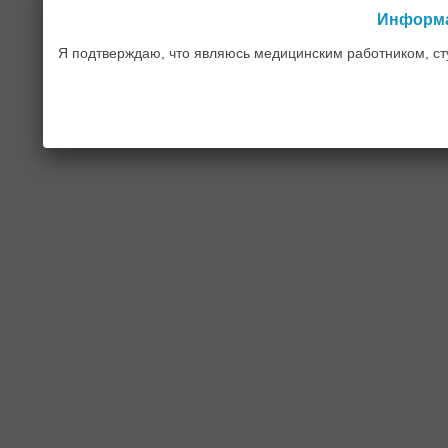
Информа
Информационный ресурс HE
предназначен иск
Я подтверждаю, что являюсь медицинским работником, с