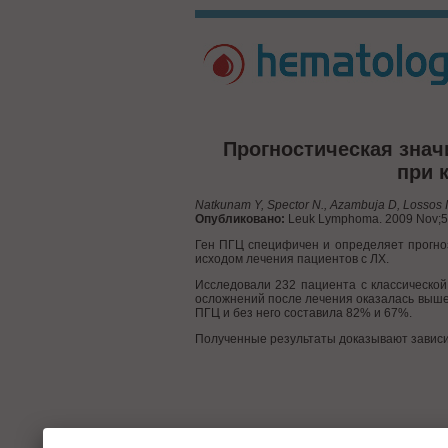
Прогностическая знач
при 
Natkunam Y, Spector N., Azambuja D, Lossos IS,
Опубликовано:
Leuk Lymphoma. 2009 Nov;50(
Ген ПГЦ специфичен и определяет прогно
исходом лечения пациентов с ЛХ.
Исследовали 232 пациента с классическо
осложнений после лечения оказалась выше 
ПГЦ и без него составила 82% и 67%.
Полученные результаты доказывают зависим