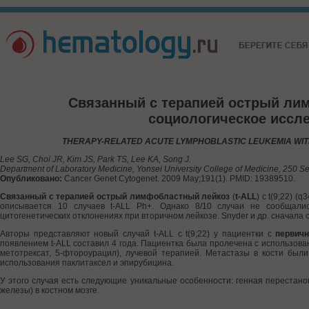
Связанный с терапией острый лимф
социологическое иссл
THERAPY-RELATED ACUTE LYMPHOBLASTIC LEUKEMIA WITH 
Lee SG, Choi JR, Kim JS, Park TS, Lee KA, Song J.
Department of Laboratory Medicine, Yonsei University College of Medicine, 250
Опубликовано:
Cancer Genet Cytogenet. 2009 May;191(1). PMID: 19389510.
Связанный с терапией острый лимфобластный лейкоз
(
t-ALL
) с t(9;22) 
описывается 10 случаев t-ALL Ph+. Однако 8/10 случаи не сообщали
цитогенетических отклонениях при вторичном лейкозе. Snyder и др. сначала 
Авторы представляют новый случай t-ALL с t(9;22) у пациентки с
первич
появлением t-ALL составил 4 года. Пациентка была пролечена с использо
метотрексат, 5-фтороурацил), лучевой терапией. Метастазы в кости был
использования паклитаксел и эпирубицина.
У этого случая есть следующие уникальные особенности: генная перестан
железы) в костном мозге.