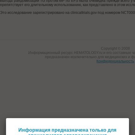
Выгода рандомизации TG против MP по EFS была очевидна прежде всего у м
препятствует его длительному использованию, как представлено в этом иссл
Это исследование зарегистрировано на clinicaltrials.gov под номером NCT00
Copyright © 2008
Информационный ресурс HEMATOLOGY.ru и его составные ча
предназначен исключительно для медицинских и ф
Конфиденциальность
Информация предназначена только для