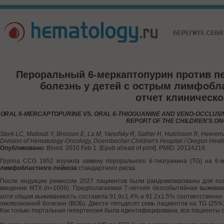
Пероральный 6-меркаптопурин против пе
болезнь у детей с острым лимфобл
отчет клиническ
ORAL 6-MERCAPTOPURINE VS. ORAL 6-THIOGUANINE AND VENO-OCCLUSI
REPORT OF THE CHILDREN'S ON
Stork LC, Matloub Y, Broxson E, La M, Yanofsky R, Sather H, Hutchison R, Heerem
Division of Hematology-Oncology, Doernbecher Children's Hospital / Oregon Health
Опубликовано:
Blood. 2010 Feb 1. [Epub ahead of print]. PMID: 20124218.
Группа CCG 1952 изучила замену перорального 6-тиогуанина (TG) на 6-
лимфобластного лейкоза
стандартного риска.
После индукции ремиссии 2027 пациентов были рандомизированы для полу
введение МТХ (n=1009). Предполагаемая 7-летняя безсобытийная выживае
хотя общая выживаемость составила 91.9±1.4% и 91.2±1.5% соответственно (
окклюзионной болезни (ВОБ). Двести пятьдесят семь пациентов на TG (2
Как только портальная гипертензия была идентифицирована, все пациенты 